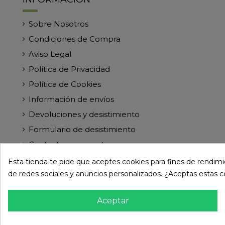
Sobre Nosotros
Condiciones de Compra
Aviso Legal
Política de Privacidad
Política de Cookies
Información de envíos
Devoluciones y desistimiento
Formulario de desistimiento
Contacte con nosotros
Esta tienda te pide que aceptes cookies para fines de rendimien
de redes sociales y anuncios personalizados. ¿Aceptas estas 
Aceptar
© Paramireforma.com 2024 - Todos los derechos res