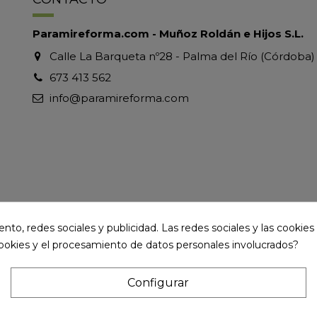
Paramireforma.com - Muñoz Roldán e Hijos S.L.
Calle La Barqueta nº28 - Palma del Río (Córdoba)
673 413 562
info@paramireforma.com
to, redes sociales y publicidad. Las redes sociales y las cookies p
cookies y el procesamiento de datos personales involucrados?
Configurar
ervados