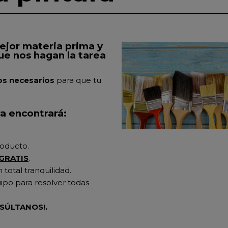
mejor materia prima y
que nos hagan la tarea
os necesarios
para que tu
a encontrará:
roducto.
 GR
ATIS
.
total tranquilidad.
po para resolver todas
SÚLTANOS!.