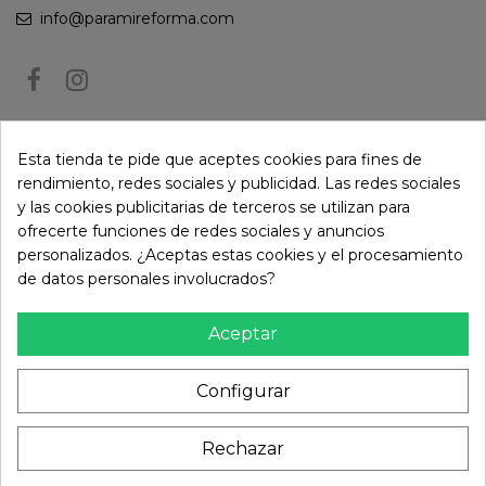
info@paramireforma.com
BOLETÍN DE NOTICIAS
Esta tienda te pide que aceptes cookies para fines de
rendimiento, redes sociales y publicidad. Las redes sociales
y las cookies publicitarias de terceros se utilizan para
Puede darse de baja en cualquier momento. Para ello, consulte nuestra
ofrecerte funciones de redes sociales y anuncios
información de contacto en el aviso legal.
personalizados. ¿Aceptas estas cookies y el procesamiento
de datos personales involucrados?
Aceptar
Configurar
Rechazar
© Paramireforma.com 2024 - Todos los derechos