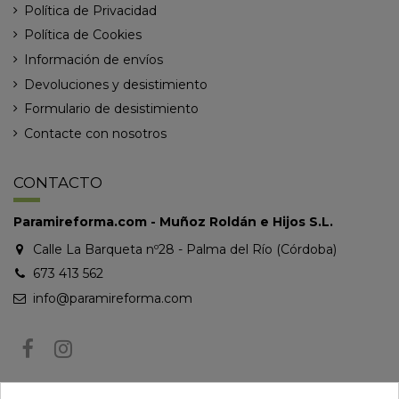
Política de Privacidad
Política de Cookies
Información de envíos
Devoluciones y desistimiento
Formulario de desistimiento
Contacte con nosotros
CONTACTO
Paramireforma.com - Muñoz Roldán e Hijos S.L.
Calle La Barqueta nº28 - Palma del Río (Córdoba)
673 413 562
info@paramireforma.com
BOLETÍN DE NOTICIAS