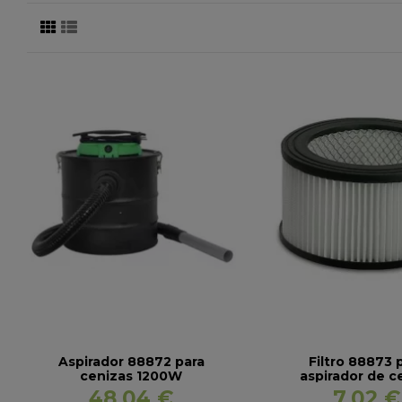
Aspirador 88872 para
Filtro 88873 
cenizas 1200W
aspirador de c
48,04 €
7,02 €