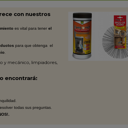
rece con nuestros
miento
es vital para tener
el
oductos
para que obtenga el
cio
.
co y mecánico, limpiadores,
o encontrará:
nquilidad.
esolver todas sus preguntas.
OS!.