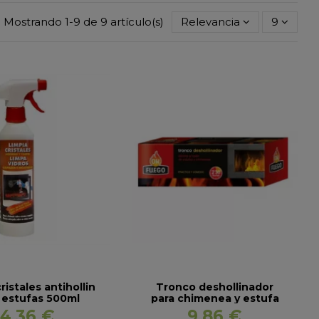
Mostrando 1-9 de 9 artículo(s)
Relevancia
9
ristales antihollin
Tronco deshollinador
 estufas 500ml
para chimenea y estufa
de leña
4,36 €
9,86 €