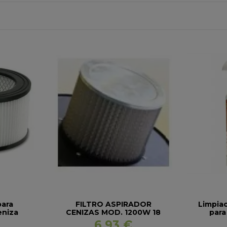
para
FILTRO ASPIRADOR
Limpiac
eniza
CENIZAS MOD. 1200W 18
para
LT
6,93 €