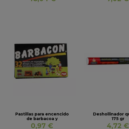
Pastillas para encencido
Deshollinador q
de barbacoa y
175 gr
chimeneas
0,97 €
4,72 €