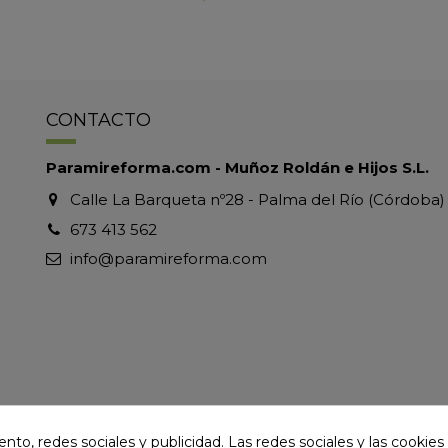
CONTACTO
Paramireforma.com - Muñoz Roldán e Hijos S.L.
Calle La Barqueta nº28 - Palma del Río (Córdoba)
673 413 562
info@paramireforma.com
to, redes sociales y publicidad. Las redes sociales y las cookies p