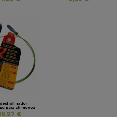
 deshollinador
co para chimenea
de pellet
19,97 €