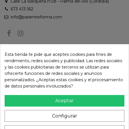
Calle La Barqueta nº28 - Palma del Río (Córdoba)
673 413 562
info@paramireforma.com
BOLETÍN DE NOTICIAS
Esta tienda te pide que aceptes cookies para fines de
rendimiento, redes sociales y publicidad. Las redes sociales
y las cookies publicitarias de terceros se utilizan para
Puede darse de baja en cualquier momento. Para ello, consulte nuestra
ofrecerte funciones de redes sociales y anuncios
información de contacto en el aviso legal.
personalizados. ¿Aceptas estas cookies y el procesamiento
de datos personales involucrados?
Aceptar
Configurar