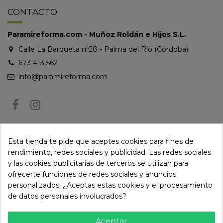
CONTACTO
Paramireforma.com - Muñoz Roldán e Hijos S.L.
Calle La Barqueta nº28 - Palma del Río (Córdoba)
673 413 562
info@paramireforma.com
BOLETÍN DE NOTICIAS
Esta tienda te pide que aceptes cookies para fines de
rendimiento, redes sociales y publicidad. Las redes sociales
y las cookies publicitarias de terceros se utilizan para
Puede darse de baja en cualquier momento. Para ello, consulte nuestra
ofrecerte funciones de redes sociales y anuncios
información de contacto en el aviso legal.
personalizados. ¿Aceptas estas cookies y el procesamiento
de datos personales involucrados?
Aceptar