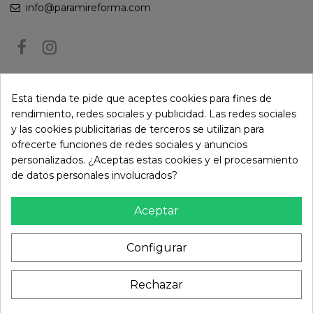
info@paramireforma.com
BOLETÍN DE NOTICIAS
Esta tienda te pide que aceptes cookies para fines de
rendimiento, redes sociales y publicidad. Las redes sociales
y las cookies publicitarias de terceros se utilizan para
Puede darse de baja en cualquier momento. Para ello, consulte nuestra
ofrecerte funciones de redes sociales y anuncios
información de contacto en el aviso legal.
personalizados. ¿Aceptas estas cookies y el procesamiento
de datos personales involucrados?
Aceptar
Configurar
Rechazar
© Paramireforma.com 2024 - Todos los derechos