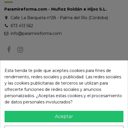
Paramireforma.com - Muñoz Roldán e Hijos S.L.
Calle La Barqueta nº28 - Palma del Río (Córdoba)
673 413 562
info@paramireforma.com
BOLETÍN DE NOTICIAS
Esta tienda te pide que aceptes cookies para fines de
rendimiento, redes sociales y publicidad. Las redes sociales
y las cookies publicitarias de terceros se utilizan para
Puede darse de baja en cualquier momento. Para ello, consulte nuestra
ofrecerte funciones de redes sociales y anuncios
información de contacto en el aviso legal.
personalizados. ¿Aceptas estas cookies y el procesamiento
de datos personales involucrados?
Aceptar