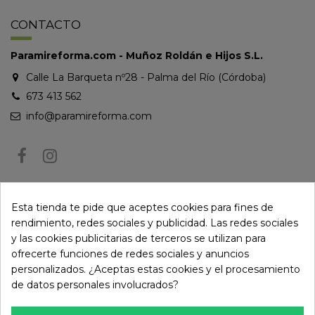
CONTACTO
Paramireforma.com - Muñoz Roldán e Hijos S.L.
Calle La Barqueta nº28 - Palma del Río (Córdoba)
673 413 562
info@paramireforma.com
BOLETÍN DE NOTICIAS
Esta tienda te pide que aceptes cookies para fines de
rendimiento, redes sociales y publicidad. Las redes sociales
y las cookies publicitarias de terceros se utilizan para
Puede darse de baja en cualquier momento. Para ello, consulte nuestra
ofrecerte funciones de redes sociales y anuncios
información de contacto en el aviso legal.
personalizados. ¿Aceptas estas cookies y el procesamiento
de datos personales involucrados?