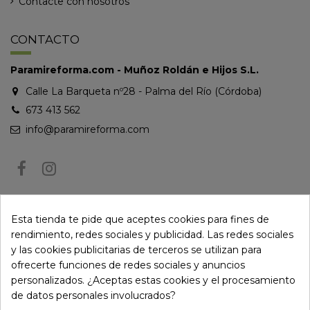
Contacte con nosotros
CONTACTO
Paramireforma.com - Muñoz Roldán e Hijos S.L.
Calle La Barqueta nº28 - Palma del Río (Córdoba)
673 413 562
info@paramireforma.com
BOLETÍN DE NOTICIAS
Esta tienda te pide que aceptes cookies para fines de
rendimiento, redes sociales y publicidad. Las redes sociales
y las cookies publicitarias de terceros se utilizan para
Puede darse de baja en cualquier momento. Para ello, consulte nuestra
ofrecerte funciones de redes sociales y anuncios
información de contacto en el aviso legal.
personalizados. ¿Aceptas estas cookies y el procesamiento
de datos personales involucrados?