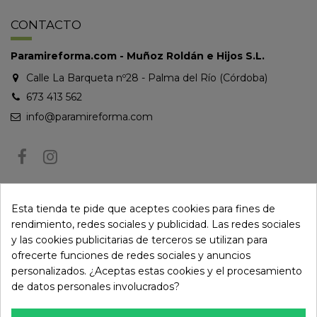
CONTACTO
Paramireforma.com - Muñoz Roldán e Hijos S.L.
Calle La Barqueta nº28 - Palma del Río (Córdoba)
673 413 562
info@paramireforma.com
BOLETÍN DE NOTICIAS
Esta tienda te pide que aceptes cookies para fines de
rendimiento, redes sociales y publicidad. Las redes sociales
y las cookies publicitarias de terceros se utilizan para
Puede darse de baja en cualquier momento. Para ello, consulte nuestra
ofrecerte funciones de redes sociales y anuncios
información de contacto en el aviso legal.
personalizados. ¿Aceptas estas cookies y el procesamiento
de datos personales involucrados?