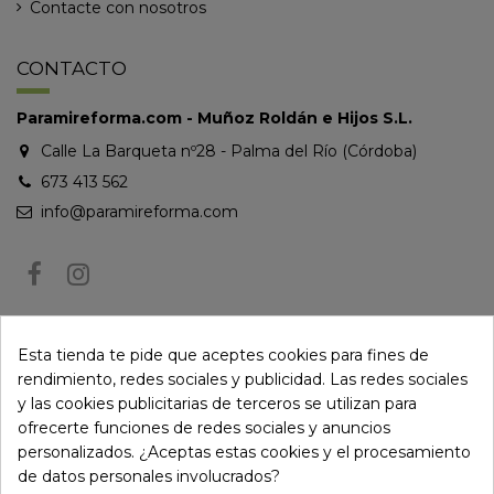
Contacte con nosotros
CONTACTO
Paramireforma.com - Muñoz Roldán e Hijos S.L.
Calle La Barqueta nº28 - Palma del Río (Córdoba)
673 413 562
info@paramireforma.com
BOLETÍN DE NOTICIAS
Esta tienda te pide que aceptes cookies para fines de
rendimiento, redes sociales y publicidad. Las redes sociales
y las cookies publicitarias de terceros se utilizan para
Puede darse de baja en cualquier momento. Para ello, consulte nuestra
ofrecerte funciones de redes sociales y anuncios
información de contacto en el aviso legal.
personalizados. ¿Aceptas estas cookies y el procesamiento
de datos personales involucrados?