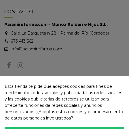
CONTACTO
Paramireforma.com - Muñoz Roldán e Hijos S.L.
Calle La Barqueta nº28 - Palma del Río (Córdoba)
673 413 562
info@paramireforma.com
BOLETÍN DE NOTICIAS
Esta tienda te pide que aceptes cookies para fines de
rendimiento, redes sociales y publicidad. Las redes sociales
y las cookies publicitarias de terceros se utilizan para
Puede darse de baja en cualquier momento. Para ello, consulte nuestra
ofrecerte funciones de redes sociales y anuncios
información de contacto en el aviso legal.
personalizados. ¿Aceptas estas cookies y el procesamiento
de datos personales involucrados?