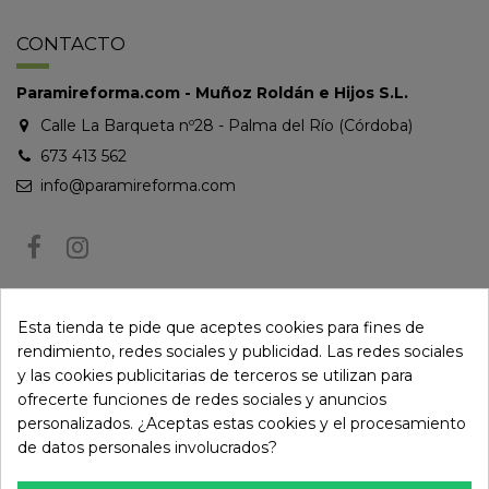
CONTACTO
Paramireforma.com - Muñoz Roldán e Hijos S.L.
Calle La Barqueta nº28 - Palma del Río (Córdoba)
673 413 562
info@paramireforma.com
BOLETÍN DE NOTICIAS
Esta tienda te pide que aceptes cookies para fines de
rendimiento, redes sociales y publicidad. Las redes sociales
y las cookies publicitarias de terceros se utilizan para
Puede darse de baja en cualquier momento. Para ello, consulte nuestra
ofrecerte funciones de redes sociales y anuncios
información de contacto en el aviso legal.
personalizados. ¿Aceptas estas cookies y el procesamiento
de datos personales involucrados?