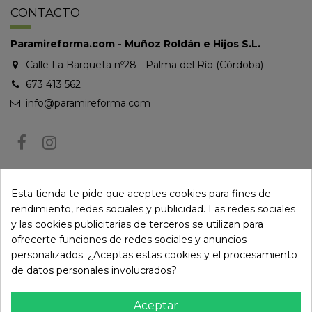
CONTACTO
Paramireforma.com - Muñoz Roldán e Hijos S.L.
Calle La Barqueta nº28 - Palma del Río (Córdoba)
673 413 562
info@paramireforma.com
BOLETÍN DE NOTICIAS
Esta tienda te pide que aceptes cookies para fines de
rendimiento, redes sociales y publicidad. Las redes sociales
y las cookies publicitarias de terceros se utilizan para
Puede darse de baja en cualquier momento. Para ello, consulte nuestra
ofrecerte funciones de redes sociales y anuncios
información de contacto en el aviso legal.
personalizados. ¿Aceptas estas cookies y el procesamiento
de datos personales involucrados?
Aceptar