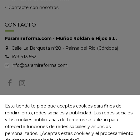
Contacte con nosotros
CONTACTO
Paramireforma.com - Muñoz Roldán e Hijos S.L.
Calle La Barqueta nº28 - Palma del Río (Córdoba)
673 413 562
info@paramireforma.com
BOLETÍN DE NOTICIAS
Esta tienda te pide que aceptes cookies para fines de
rendimiento, redes sociales y publicidad. Las redes sociales
y las cookies publicitarias de terceros se utilizan para
Puede darse de baja en cualquier momento. Para ello, consulte nuestra
ofrecerte funciones de redes sociales y anuncios
información de contacto en el aviso legal.
personalizados. ¿Aceptas estas cookies y el procesamiento