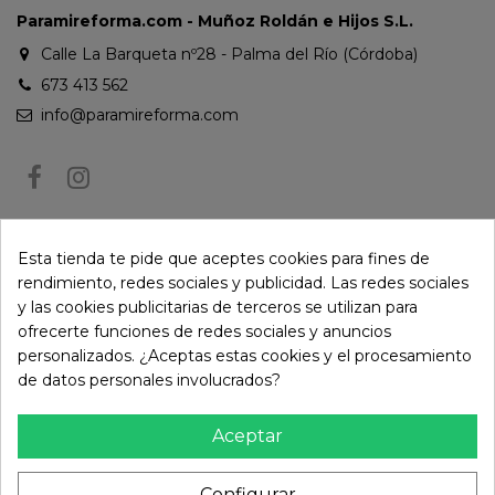
Paramireforma.com - Muñoz Roldán e Hijos S.L.
Calle La Barqueta nº28 - Palma del Río (Córdoba)
673 413 562
info@paramireforma.com
BOLETÍN DE NOTICIAS
Esta tienda te pide que aceptes cookies para fines de
rendimiento, redes sociales y publicidad. Las redes sociales
y las cookies publicitarias de terceros se utilizan para
Puede darse de baja en cualquier momento. Para ello, consulte nuestra
ofrecerte funciones de redes sociales y anuncios
información de contacto en el aviso legal.
personalizados. ¿Aceptas estas cookies y el procesamiento
de datos personales involucrados?
Aceptar
Configurar