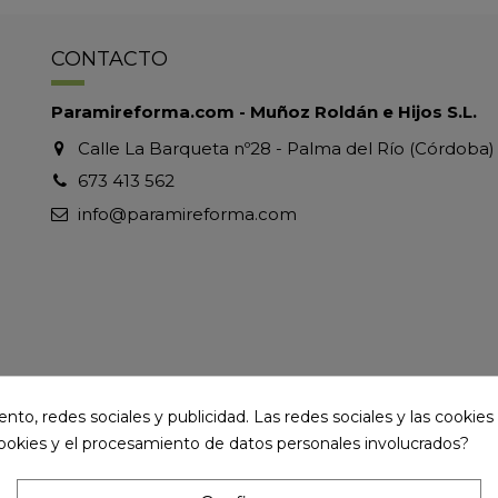
CONTACTO
Paramireforma.com - Muñoz Roldán e Hijos S.L.
Calle La Barqueta nº28 - Palma del Río (Córdoba)
673 413 562
info@paramireforma.com
to, redes sociales y publicidad. Las redes sociales y las cookies p
cookies y el procesamiento de datos personales involucrados?