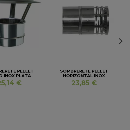
ERETE PELLET
SOMBRERETE PELLET
O INOX PLATA
HORIZONTAL INOX
PLATA
25,14 €
23,85 €