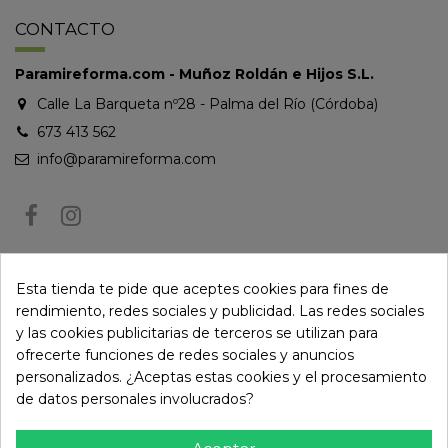
CONTACTO
Paramireforma.com - Muñoz Roldán e Hijos S.L.
Calle La Barqueta nº28 - Palma del Río (Córdoba)
673 413 562
info@paramireforma.com
BOLETÍN DE NOTICIAS
Esta tienda te pide que aceptes cookies para fines de
rendimiento, redes sociales y publicidad. Las redes sociales
y las cookies publicitarias de terceros se utilizan para
Puede darse de baja en cualquier momento. Para ello, consulte nuestra
ofrecerte funciones de redes sociales y anuncios
información de contacto en el aviso legal.
personalizados. ¿Aceptas estas cookies y el procesamiento
de datos personales involucrados?