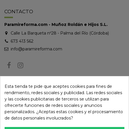
CONTACTO
Paramireforma.com - Muñoz Roldán e Hijos S.L.
Calle La Barqueta nº28 - Palma del Río (Córdoba)
673 413 562
info@paramireforma.com
BOLETÍN DE NOTICIAS
Esta tienda te pide que aceptes cookies para fines de
rendimiento, redes sociales y publicidad. Las redes sociales
y las cookies publicitarias de terceros se utilizan para
Puede darse de baja en cualquier momento. Para ello, consulte nuestra
ofrecerte funciones de redes sociales y anuncios
información de contacto en el aviso legal.
personalizados. ¿Aceptas estas cookies y el procesamiento
de datos personales involucrados?