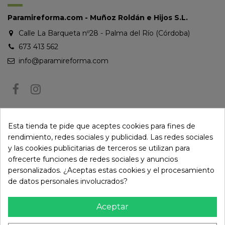
Paramireforma.com - Muñoz Roldán e Hijos S.L.
Calle La Barqueta nº28 - Palma del Río (Córdoba)
673 413 562
info@paramireforma.com
BOLETÍN DE NOTICIAS
Esta tienda te pide que aceptes cookies para fines de
rendimiento, redes sociales y publicidad. Las redes sociales
y las cookies publicitarias de terceros se utilizan para
Puede darse de baja en cualquier momento. Para ello, consulte nuestra
ofrecerte funciones de redes sociales y anuncios
información de contacto en el aviso legal.
personalizados. ¿Aceptas estas cookies y el procesamiento
de datos personales involucrados?
Aceptar