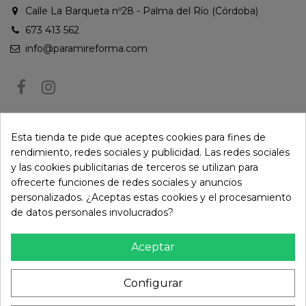
Calle La Barqueta nº28 - Palma del Río (Córdoba)
673 413 562
info@paramireforma.com
BOLETÍN DE NOTICIAS
Esta tienda te pide que aceptes cookies para fines de
rendimiento, redes sociales y publicidad. Las redes sociales
y las cookies publicitarias de terceros se utilizan para
Puede darse de baja en cualquier momento. Para ello, consulte nuestra
ofrecerte funciones de redes sociales y anuncios
información de contacto en el aviso legal.
personalizados. ¿Aceptas estas cookies y el procesamiento
de datos personales involucrados?
Aceptar
Configurar