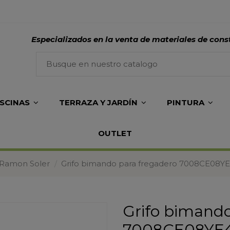
Especializados en la venta de materiales de cons
ISCINAS
TERRAZA Y JARDÍN
PINTURA
OUTLET
 Ramon Soler
Grifo bimando para fregadero 7008CE08Y
Grifo bimando
7008CE08YE