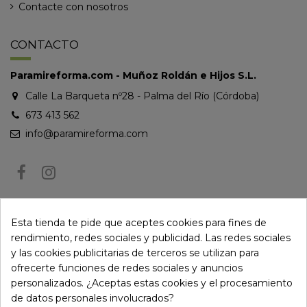
Contacte con nosotros
CONTACTO
Paramireforma.com - Muñoz Roldán e Hijos S.L.
Calle La Barqueta nº28 - Palma del Río (Córdoba)
673 413 562
info@paramireforma.com
BOLETÍN DE NOTICIAS
Esta tienda te pide que aceptes cookies para fines de
rendimiento, redes sociales y publicidad. Las redes sociales
y las cookies publicitarias de terceros se utilizan para
Puede darse de baja en cualquier momento. Para ello, consulte nuestra
ofrecerte funciones de redes sociales y anuncios
información de contacto en el aviso legal.
personalizados. ¿Aceptas estas cookies y el procesamiento
de datos personales involucrados?