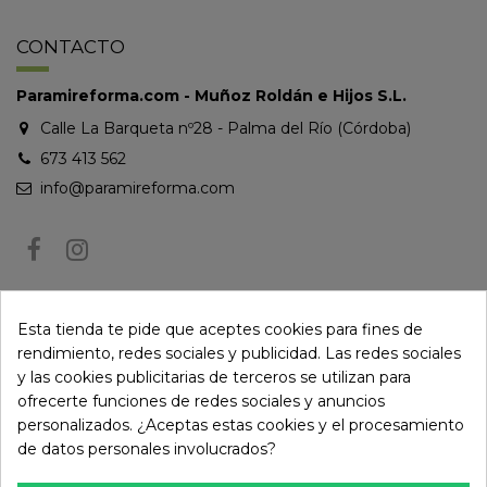
CONTACTO
Paramireforma.com - Muñoz Roldán e Hijos S.L.
Calle La Barqueta nº28 - Palma del Río (Córdoba)
673 413 562
info@paramireforma.com
BOLETÍN DE NOTICIAS
Esta tienda te pide que aceptes cookies para fines de
rendimiento, redes sociales y publicidad. Las redes sociales
y las cookies publicitarias de terceros se utilizan para
Puede darse de baja en cualquier momento. Para ello, consulte nuestra
ofrecerte funciones de redes sociales y anuncios
información de contacto en el aviso legal.
personalizados. ¿Aceptas estas cookies y el procesamiento
de datos personales involucrados?