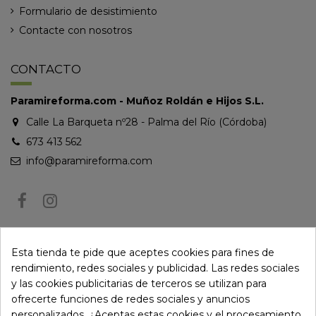
Formulario de desistimiento
Contacte con nosotros
CONTACTO
Paramireforma.com - Muñoz Roldán e Hijos S.L.
Calle La Barqueta nº28 - Palma del Río (Córdoba)
673 413 562
info@paramireforma.com
BOLETÍN DE NOTICIAS
Esta tienda te pide que aceptes cookies para fines de
rendimiento, redes sociales y publicidad. Las redes sociales
y las cookies publicitarias de terceros se utilizan para
Puede darse de baja en cualquier momento. Para ello, consulte nuestra
ofrecerte funciones de redes sociales y anuncios
información de contacto en el aviso legal.
personalizados. ¿Aceptas estas cookies y el procesamiento