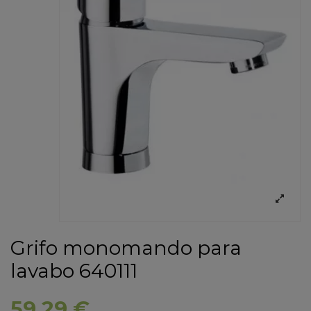
Grifo monomando para
lavabo 640111
59,29 €