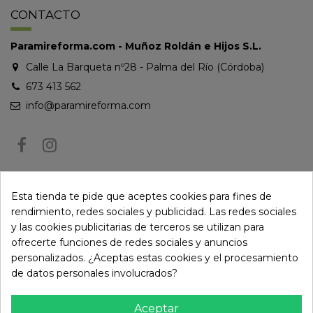
CONTACTO
Paramireforma.com - Muñoz Roldán e Hijos S.L.
Calle La Barqueta nº28 - Palma del Río (Córdoba)
673 413 562
info@paramireforma.com
BOLETÍN DE NOTICIAS
Esta tienda te pide que aceptes cookies para fines de
rendimiento, redes sociales y publicidad. Las redes sociales
y las cookies publicitarias de terceros se utilizan para
Puede darse de baja en cualquier momento. Para ello, consulte nuestra
ofrecerte funciones de redes sociales y anuncios
información de contacto en el aviso legal.
personalizados. ¿Aceptas estas cookies y el procesamiento
de datos personales involucrados?
Aceptar