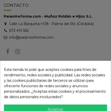
CONTACTO
Paramireforma.com - Muñoz Roldán e Hijos S.L.
Calle La Barqueta nº28 - Palma del Río (Córdoba)
673 413 562
info@paramireforma.com
BOLETÍN DE NOTICIAS
Esta tienda te pide que aceptes cookies para fines de
rendimiento, redes sociales y publicidad. Las redes sociales
y las cookies publicitarias de terceros se utilizan para
Puede darse de baja en cualquier momento. Para ello, consulte nuestra
ofrecerte funciones de redes sociales y anuncios
información de contacto en el aviso legal.
personalizados. ¿Aceptas estas cookies y el procesamiento
de datos personales involucrados?
Aceptar