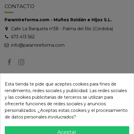
CONTACTO
Paramireforma.com - Muñoz Roldán e Hijos S.L.
Calle La Barqueta nº28 - Palma del Río (Córdoba)
673 413 562
info@paramireforma.com
BOLETÍN DE NOTICIAS
Esta tienda te pide que aceptes cookies para fines de
rendimiento, redes sociales y publicidad. Las redes sociales
y las cookies publicitarias de terceros se utilizan para
Puede darse de baja en cualquier momento. Para ello, consulte nuestra
ofrecerte funciones de redes sociales y anuncios
información de contacto en el aviso legal.
personalizados. ¿Aceptas estas cookies y el procesamiento
de datos personales involucrados?
Aceptar