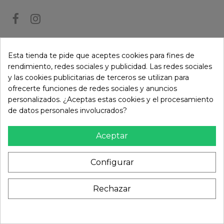
BOLETÍN DE NOTICIAS
Esta tienda te pide que aceptes cookies para fines de
rendimiento, redes sociales y publicidad. Las redes sociales
y las cookies publicitarias de terceros se utilizan para
Puede darse de baja en cualquier momento. Para ello, consulte nuestra
ofrecerte funciones de redes sociales y anuncios
información de contacto en el aviso legal.
personalizados. ¿Aceptas estas cookies y el procesamiento
de datos personales involucrados?
Aceptar
Configurar
Rechazar
Añadir al carrito
© Paramireforma.com 2024 - Todos los derechos
reservados