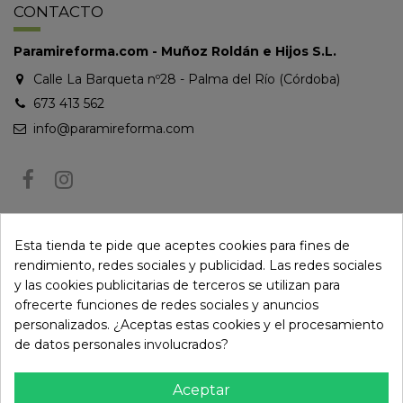
CONTACTO
Paramireforma.com - Muñoz Roldán e Hijos S.L.
Calle La Barqueta nº28 - Palma del Río (Córdoba)
673 413 562
info@paramireforma.com
BOLETÍN DE NOTICIAS
Esta tienda te pide que aceptes cookies para fines de
rendimiento, redes sociales y publicidad. Las redes sociales
y las cookies publicitarias de terceros se utilizan para
Puede darse de baja en cualquier momento. Para ello, consulte nuestra
ofrecerte funciones de redes sociales y anuncios
información de contacto en el aviso legal.
personalizados. ¿Aceptas estas cookies y el procesamiento
de datos personales involucrados?
Aceptar