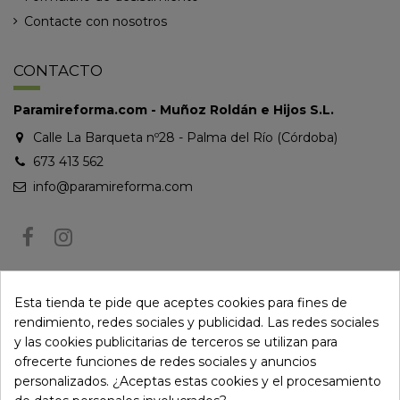
Contacte con nosotros
CONTACTO
Paramireforma.com - Muñoz Roldán e Hijos S.L.
Calle La Barqueta nº28 - Palma del Río (Córdoba)
673 413 562
info@paramireforma.com
BOLETÍN DE NOTICIAS
Esta tienda te pide que aceptes cookies para fines de
rendimiento, redes sociales y publicidad. Las redes sociales
y las cookies publicitarias de terceros se utilizan para
Puede darse de baja en cualquier momento. Para ello, consulte nuestra
ofrecerte funciones de redes sociales y anuncios
información de contacto en el aviso legal.
personalizados. ¿Aceptas estas cookies y el procesamiento