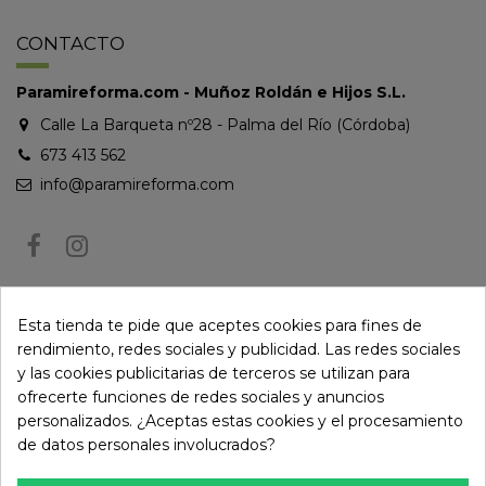
CONTACTO
Paramireforma.com - Muñoz Roldán e Hijos S.L.
Calle La Barqueta nº28 - Palma del Río (Córdoba)
673 413 562
info@paramireforma.com
BOLETÍN DE NOTICIAS
Esta tienda te pide que aceptes cookies para fines de
rendimiento, redes sociales y publicidad. Las redes sociales
y las cookies publicitarias de terceros se utilizan para
Puede darse de baja en cualquier momento. Para ello, consulte nuestra
ofrecerte funciones de redes sociales y anuncios
información de contacto en el aviso legal.
personalizados. ¿Aceptas estas cookies y el procesamiento
de datos personales involucrados?