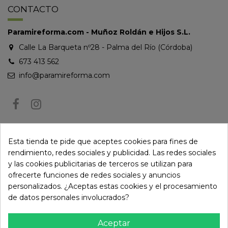
CONTACTO
Paramireforma.com - Muñoz Roldán e Hijos S.L.
Calle La Barqueta nº28 - Palma del Río (Córdoba)
673 413 562
info@paramireforma.com
BOLETÍN DE NOTICIAS
Esta tienda te pide que aceptes cookies para fines de
rendimiento, redes sociales y publicidad. Las redes sociales
y las cookies publicitarias de terceros se utilizan para
Puede darse de baja en cualquier momento. Para ello, consulte nuestra
ofrecerte funciones de redes sociales y anuncios
información de contacto en el aviso legal.
personalizados. ¿Aceptas estas cookies y el procesamiento
de datos personales involucrados?
Aceptar