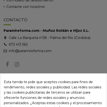
Formulario de desistimiento
Contacte con nosotros
CONTACTO
Paramireforma.com - Muñoz Roldán e Hijos S.L.
Calle La Barqueta nº28 - Palma del Río (Córdoba)
673 413 562
info@paramireforma.com
BOLETÍN DE NOTICIAS
Esta tienda te pide que aceptes cookies para fines de
rendimiento, redes sociales y publicidad. Las redes sociales
y las cookies publicitarias de terceros se utilizan para
Puede darse de baja en cualquier momento. Para ello, consulte nuestra
ofrecerte funciones de redes sociales y anuncios
información de contacto en el aviso legal.
personalizados. ¿Aceptas estas cookies y el procesamiento