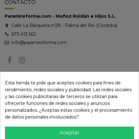
CONTACTO
Paramireforma.com - Muñoz Roldán e Hijos S.L.
Calle La Barqueta nº28 - Palma del Río (Córdoba)
673 413 562
info@paramireforma.com
BOLETÍN DE NOTICIAS
Esta tienda te pide que aceptes cookies para fines de
rendimiento, redes sociales y publicidad. Las redes sociales
y las cookies publicitarias de terceros se utilizan para
Puede darse de baja en cualquier momento. Para ello, consulte nuestra
ofrecerte funciones de redes sociales y anuncios
información de contacto en el aviso legal.
personalizados. ¿Aceptas estas cookies y el procesamiento
de datos personales involucrados?
Aceptar