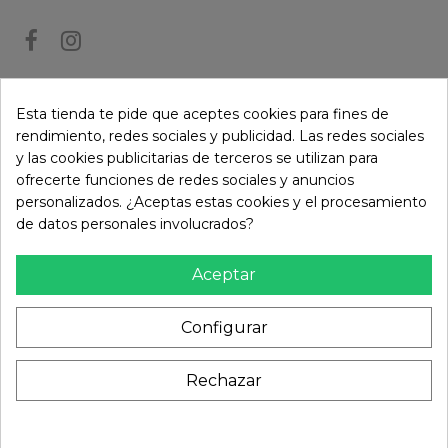
BOLETÍN DE NOTICIAS
Esta tienda te pide que aceptes cookies para fines de
rendimiento, redes sociales y publicidad. Las redes sociales
y las cookies publicitarias de terceros se utilizan para
Puede darse de baja en cualquier momento. Para ello, consulte nuestra
ofrecerte funciones de redes sociales y anuncios
información de contacto en el aviso legal.
personalizados. ¿Aceptas estas cookies y el procesamiento
de datos personales involucrados?
Aceptar
Configurar
Rechazar
Añadir al carrito
© Paramireforma.com 2024 - Todos los derechos
reservados