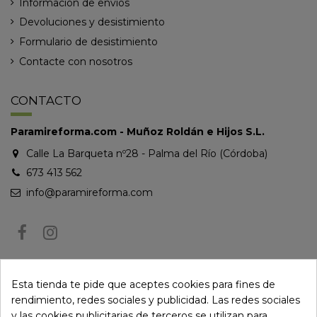
Información de envíos
Devoluciones y desistimiento
Formulario de desistimiento
Contacte con nosotros
CONTACTO
Paramireforma.com - Muñoz Roldán e Hijos S.L.
Calle La Barqueta nº28 - Palma del Río (Córdoba)
673 413 562
info@paramireforma.com
BOLETÍN DE NOTICIAS
Esta tienda te pide que aceptes cookies para fines de
rendimiento, redes sociales y publicidad. Las redes sociales
y las cookies publicitarias de terceros se utilizan para