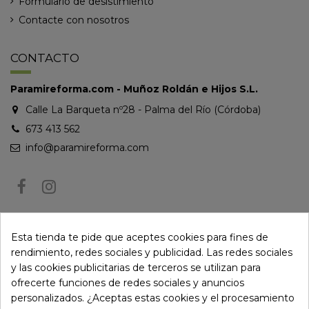
Formulario de desistimiento
Contacte con nosotros
CONTACTO
Paramireforma.com - Muñoz Roldán e Hijos S.L.
Calle La Barqueta nº28 - Palma del Río (Córdoba)
673 413 562
info@paramireforma.com
BOLETÍN DE NOTICIAS
Esta tienda te pide que aceptes cookies para fines de
rendimiento, redes sociales y publicidad. Las redes sociales
y las cookies publicitarias de terceros se utilizan para
Puede darse de baja en cualquier momento. Para ello, consulte nuestra
ofrecerte funciones de redes sociales y anuncios
información de contacto en el aviso legal.
personalizados. ¿Aceptas estas cookies y el procesamiento