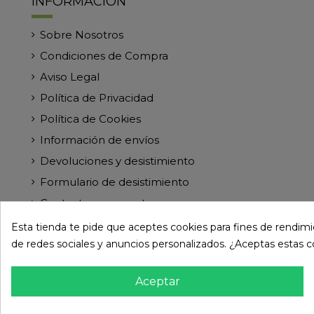
INFORMACIÓN
Sobre Nosotros
Condiciones de Compra
Aviso Legal
Política de Privacidad
Política de Cookies
Información de envíos
Devoluciones y desistimiento
Formulario de desistimiento
Contacte con nosotros
Esta tienda te pide que aceptes cookies para fines de rendimien
de redes sociales y anuncios personalizados. ¿Aceptas estas 
Aceptar
© Paramireforma.com 2024 - Todos los derechos res