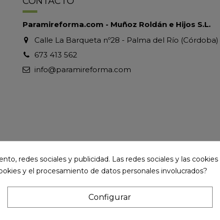
CONTACTO
Paramireforma.com - Muñoz Roldán e Hijos S.L.
Calle La Barqueta nº28 - Palma del Río (Córdoba)
673 413 562
info@paramireforma.com
to, redes sociales y publicidad. Las redes sociales y las cookies p
cookies y el procesamiento de datos personales involucrados?
Configurar
ervados