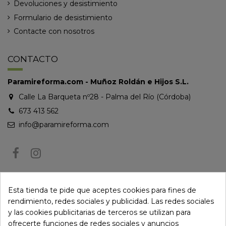
Devoluciones y desistimiento
Formulario de desistimiento
Contacte con nosotros
CONTACTO
Paramireforma.com - Muñoz Roldán e Hijos S.L.
Calle La Barqueta nº28 - Palma del Río (Córdoba)
673 413 562
info@paramireforma.com
BOLETÍN DE NOTICIAS
Esta tienda te pide que aceptes cookies para fines de
rendimiento, redes sociales y publicidad. Las redes sociales
y las cookies publicitarias de terceros se utilizan para
Puede darse de baja en cualquier momento. Para ello, consulte nuestra
ofrecerte funciones de redes sociales y anuncios