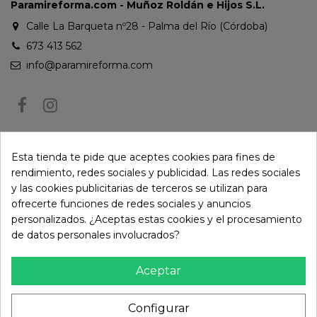
Paramireforma.com - Muñoz Roldán e Hijos S.L.
Calle La Barqueta nº28 - Palma del Río (Córdoba)
673 413 562
info@paramireforma.com
BOLETÍN DE NOTICIAS
Esta tienda te pide que aceptes cookies para fines de
rendimiento, redes sociales y publicidad. Las redes sociales
y las cookies publicitarias de terceros se utilizan para
Puede darse de baja en cualquier momento. Para ello, consulte nuestra
ofrecerte funciones de redes sociales y anuncios
información de contacto en el aviso legal.
personalizados. ¿Aceptas estas cookies y el procesamiento
de datos personales involucrados?
Aceptar
Configurar