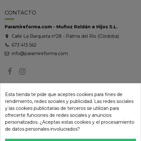
CONTACTO
Paramireforma.com - Muñoz Roldán e Hijos S.L.
Calle La Barqueta nº28 - Palma del Río (Córdoba)
673 413 562
info@paramireforma.com
BOLETÍN DE NOTICIAS
Esta tienda te pide que aceptes cookies para fines de
rendimiento, redes sociales y publicidad. Las redes sociales
y las cookies publicitarias de terceros se utilizan para
Puede darse de baja en cualquier momento. Para ello, consulte nuestra
ofrecerte funciones de redes sociales y anuncios
información de contacto en el aviso legal.
personalizados. ¿Aceptas estas cookies y el procesamiento
de datos personales involucrados?