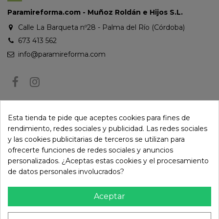
Paramireforma.com - Muñoz Roldán e Hijos S.L.
Calle La Barqueta nº28 - Palma del Río (Córdoba)
673 413 562
info@paramireforma.com
BOLETÍN DE NOTICIAS
Esta tienda te pide que aceptes cookies para fines de
rendimiento, redes sociales y publicidad. Las redes sociales
y las cookies publicitarias de terceros se utilizan para
Puede darse de baja en cualquier momento. Para ello, consulte nuestra
ofrecerte funciones de redes sociales y anuncios
información de contacto en el aviso legal.
personalizados. ¿Aceptas estas cookies y el procesamiento
de datos personales involucrados?
Aceptar