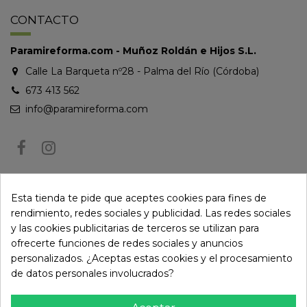
CONTACTO
Paramireforma.com - Muñoz Roldán e Hijos S.L.
Calle La Barqueta nº28 - Palma del Río (Córdoba)
673 413 562
info@paramireforma.com
BOLETÍN DE NOTICIAS
Esta tienda te pide que aceptes cookies para fines de
rendimiento, redes sociales y publicidad. Las redes sociales
y las cookies publicitarias de terceros se utilizan para
Puede darse de baja en cualquier momento. Para ello, consulte nuestra
ofrecerte funciones de redes sociales y anuncios
información de contacto en el aviso legal.
personalizados. ¿Aceptas estas cookies y el procesamiento
de datos personales involucrados?