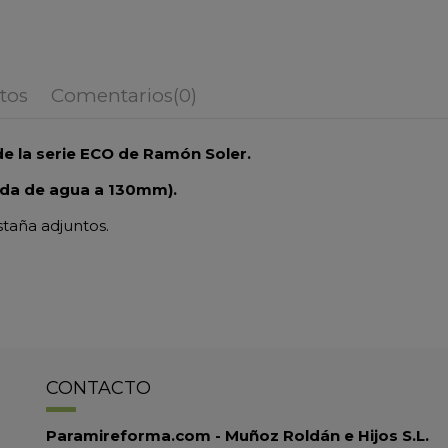
tos
Comentarios
(0)
e la serie ECO de Ramón Soler.
ida de agua a 130mm).
staña adjuntos.
CONTACTO
Paramireforma.com - Muñoz Roldán e Hijos S.L.