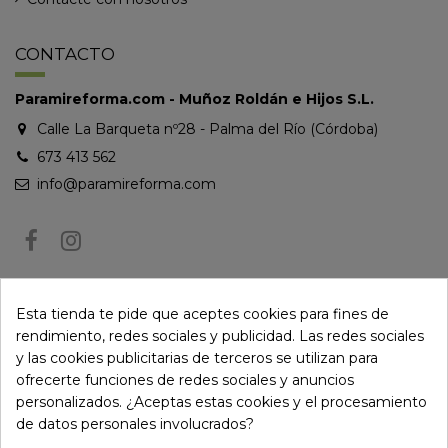
CONTACTO
Paramireforma.com - Muñoz Roldán e Hijos S.L.
Calle La Barqueta nº28 - Palma del Río (Córdoba)
673 413 562
info@paramireforma.com
BOLETÍN DE NOTICIAS
Esta tienda te pide que aceptes cookies para fines de
rendimiento, redes sociales y publicidad. Las redes sociales
y las cookies publicitarias de terceros se utilizan para
Puede darse de baja en cualquier momento. Para ello, consulte nuestra
ofrecerte funciones de redes sociales y anuncios
información de contacto en el aviso legal.
personalizados. ¿Aceptas estas cookies y el procesamiento
de datos personales involucrados?