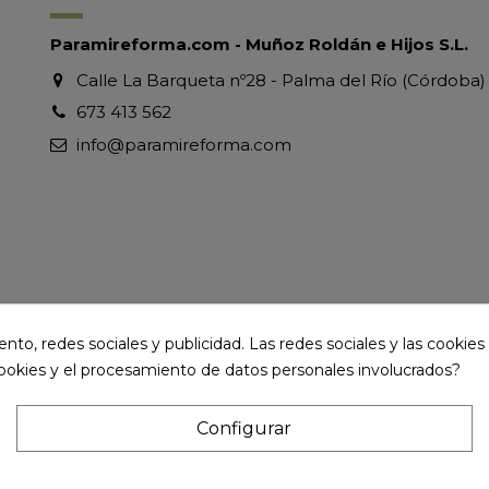
Paramireforma.com - Muñoz Roldán e Hijos S.L.
Calle La Barqueta nº28 - Palma del Río (Córdoba)
673 413 562
info@paramireforma.com
to, redes sociales y publicidad. Las redes sociales y las cookies p
cookies y el procesamiento de datos personales involucrados?
Configurar
ervados