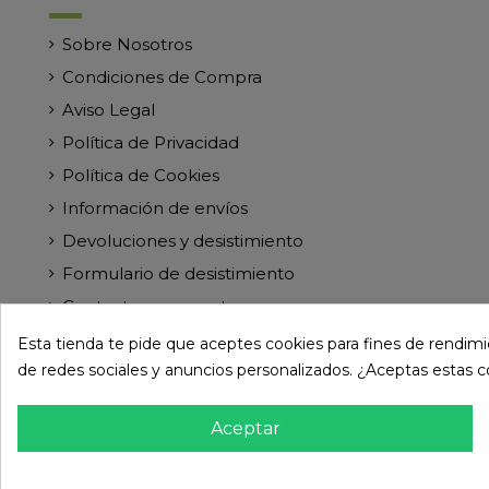
Sobre Nosotros
Condiciones de Compra
Aviso Legal
Política de Privacidad
Política de Cookies
Información de envíos
Devoluciones y desistimiento
Formulario de desistimiento
Contacte con nosotros
Esta tienda te pide que aceptes cookies para fines de rendimien
de redes sociales y anuncios personalizados. ¿Aceptas estas 
Aceptar
© Paramireforma.com 2024 - Todos los derechos res