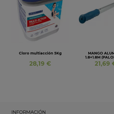
Cloro multiacción 5Kg
MANGO ALUM
1.8+1.8M (PALO
BLUE LIN
28,19 €
21,69 
INFORMACIÓN