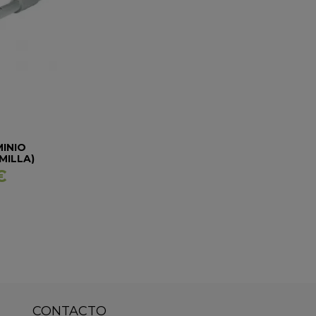
INIO
MILLA)
E
€
CONTACTO