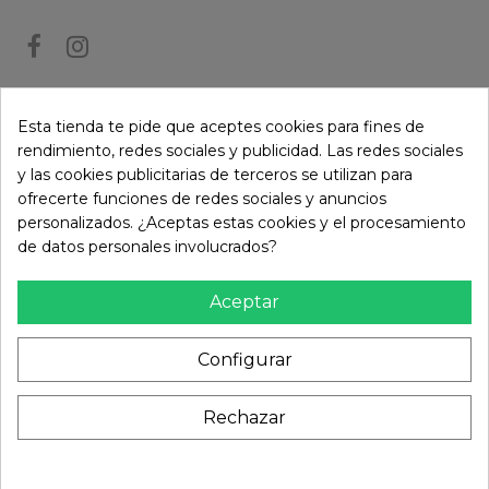
BOLETÍN DE NOTICIAS
Esta tienda te pide que aceptes cookies para fines de
rendimiento, redes sociales y publicidad. Las redes sociales
y las cookies publicitarias de terceros se utilizan para
Puede darse de baja en cualquier momento. Para ello, consulte nuestra
ofrecerte funciones de redes sociales y anuncios
información de contacto en el aviso legal.
personalizados. ¿Aceptas estas cookies y el procesamiento
de datos personales involucrados?
Aceptar
Configurar
Rechazar
Añadir al carrito
© Paramireforma.com 2024 - Todos los derechos
reservados