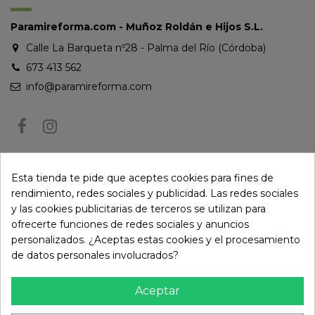
Paramireforma.com - Muñoz Roldán e Hijos S.L.
Calle La Barqueta nº28 - Palma del Río (Córdoba)
673 413 562
info@paramireforma.com
BOLETÍN DE NOTICIAS
Esta tienda te pide que aceptes cookies para fines de
rendimiento, redes sociales y publicidad. Las redes sociales
y las cookies publicitarias de terceros se utilizan para
Puede darse de baja en cualquier momento. Para ello, consulte nuestra
ofrecerte funciones de redes sociales y anuncios
información de contacto en el aviso legal.
personalizados. ¿Aceptas estas cookies y el procesamiento
de datos personales involucrados?
Aceptar